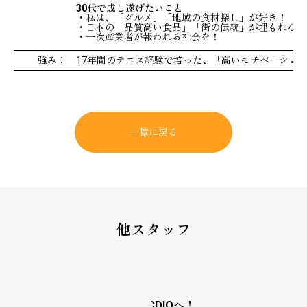
30代で成し遂げたいこと
・私は、「グルメ」「地域の食材探し」が好き！
・日本の「品質高い食品」「街の伝統」が埋もれない
会社概要
・一次産業者が報われる社会を！
強み：
17年間のテニス経験で培った、「高いモチベーショ
事業内容
一覧に戻る
スタッフ
第一創業メンバー
お問い合わせ
他スタッフ
新たな価値を生み出し続けるCDIOへ！
CDIOで日本