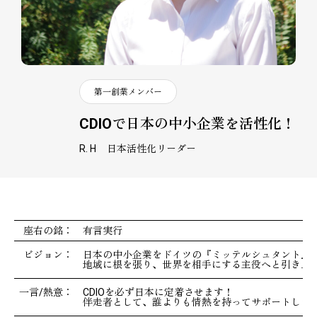
第一創業メンバー
CDIOで日本の中小企業を活性化！
R. H
日本活性化リーダー
座右の銘：
有言実行
ビジョン：
日本の中小企業をドイツの『ミッテルシュタント』
地域に根を張り、世界を相手にする主役へと引き上
一言/熱意：
CDIOを必ず日本に定着させます！
伴走者として、誰よりも情熱を持ってサポートしま