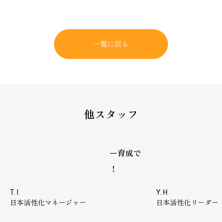
会社概要
事業内容
一覧に戻る
スタッフ
第一創業メンバー
他スタッフ
お問い合わせ
プロジェクトマネージャー育成で
先陣を切っ
日本の中小企業を活性化！
ファースト
T. I
Y. H
日本活性化マネージャー
日本活性化リーダー